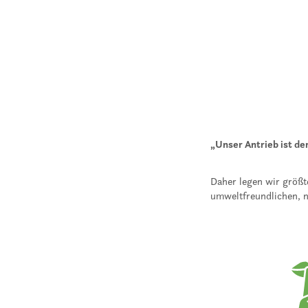
AntiPest-Versprechen
„Unser Antrieb ist de
Daher legen wir größt
umweltfreundlichen, n