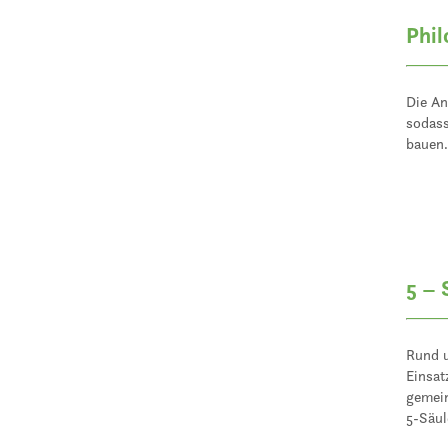
Phil
Die An
sodass
bauen
5 – 
Rund u
Einsat
gemein
5-Säul