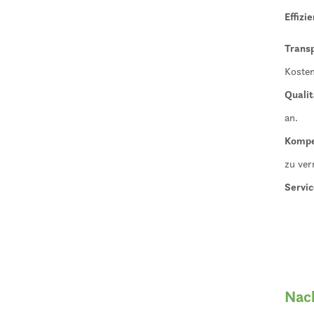
Effizie
Trans
Koste
Qualit
an.
Kompe
zu ve
Servic
Nach