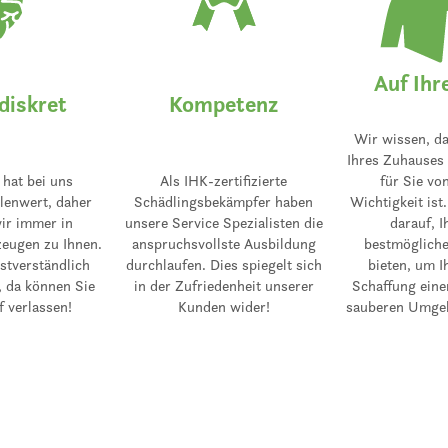
Auf Ihr
diskret
Kompetenz
Wir wissen, d
Ihres Zuhauses
 hat bei uns
Als IHK-zertifizierte
für Sie vo
lenwert, daher
Schädlingsbekämpfer haben
Wichtigkeit ist
r immer in
unsere Service Spezialisten die
darauf, 
zeugen zu Ihnen.
anspruchsvollste Ausbildung
bestmögliche
stverständlich
durchlaufen. Dies spiegelt sich
bieten, um I
 da können Sie
in der Zufriedenheit unserer
Schaffung eine
f verlassen!
Kunden wider!
sauberen Umgeb