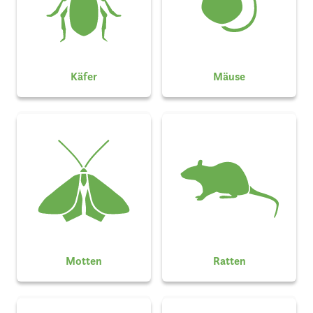
Käfer
Mäuse
Motten
Ratten